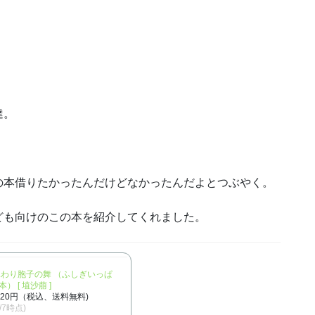
達。
の本借りたかったんだけどなかったんだよとつぶやく。
ども向けのこの本を紹介してくれました。
ふわり胞子の舞 （ふしぎいっぱ
） [ 埴沙萠 ]
320円（税込、送料無料)
2/7時点)