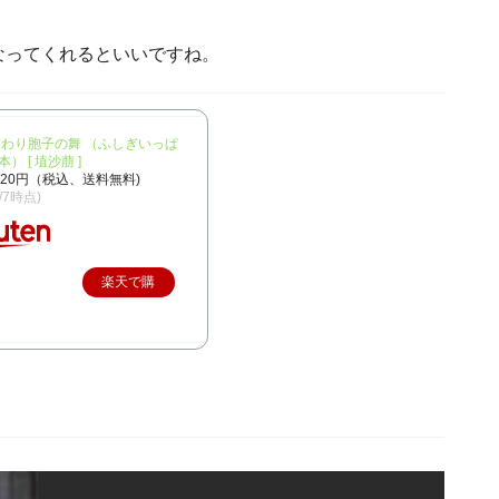
なってくれるといいですね。
ふわり胞子の舞 （ふしぎいっぱ
） [ 埴沙萠 ]
320円（税込、送料無料)
2/7時点)
楽天で購
入