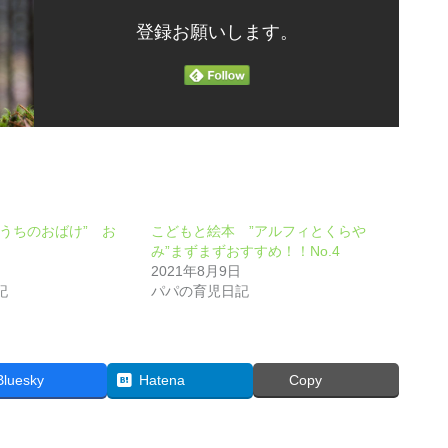
登録お願いします。
”うちのおばけ” お
こどもと絵本 ”アルフィとくらや
み”まずまずおすすめ！！No.4
2021年8月9日
記
パパの育児日記
Bluesky
Hatena
Copy