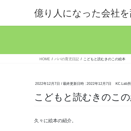
コ
ナ
ン
ビ
億り人になった会社を
テ
ゲ
ン
ー
ツ
シ
へ
ョ
ス
ン
キ
に
ッ
移
HOME
パパの育児日記
こどもと読むきのこの絵本
プ
動
2022年12月7日
/ 最終更新日時 :
2022年12月7日
KC.Lab
こどもと読むきのこの
久々に絵本の紹介。