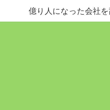
コ
ナ
ン
ビ
億り人になった会社を
テ
ゲ
ン
ー
ツ
シ
へ
ョ
ス
ン
キ
に
ッ
移
プ
動