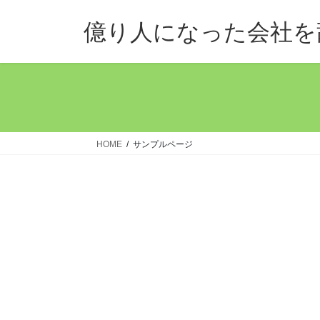
コ
ナ
ン
ビ
億り人になった会社を
テ
ゲ
ン
ー
ツ
シ
へ
ョ
ス
ン
キ
に
ッ
移
HOME
サンプルページ
プ
動